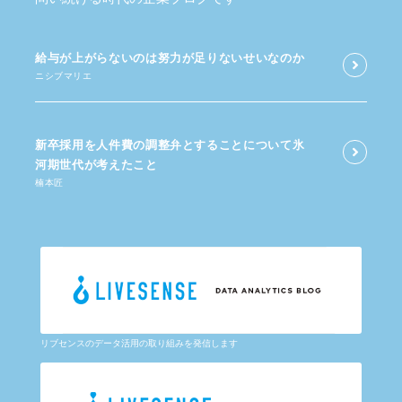
給与が​上がらないのは​努力が​足りないせいなのか
ニシブマリエ
新卒採用を​人件費の​調整弁と​する​ことに​ついて​氷
河期世代が​考えた​こと
楠本匠
リブセンスのデータ活用の取り組みを発信します