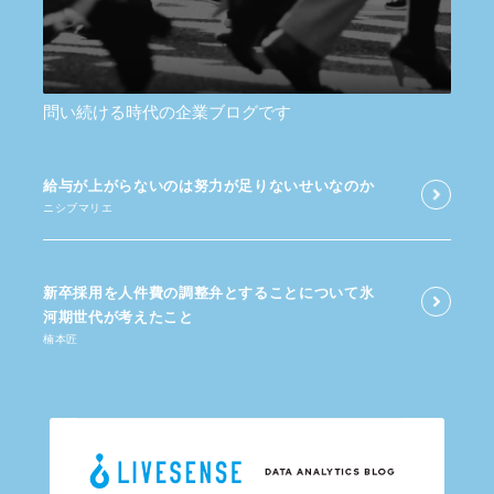
問い続ける時代の企業ブログです
給与が​上がらないのは​努力が​足りないせいなのか
ニシブマリエ
新卒採用を​人件費の​調整弁と​する​ことに​ついて​氷
河期世代が​考えた​こと
楠本匠