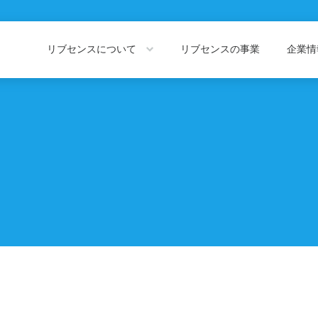
リブセンスについて
リブセンスの事業
企業
About LIVESENSE
Company Information
リブセンスについて
企業情報トッ
会社概要
役員紹介
私たちの価値観
代表あいさつ