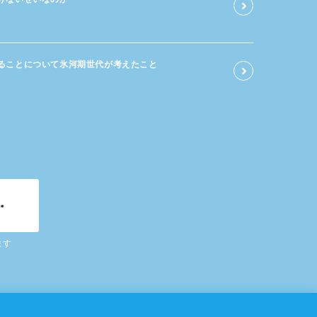
る​ことに​ついて​氷河期世代が​考えた​こと
ます