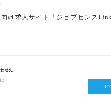
31
コンプライアンス
情報セキュリティ基本方
向け求人サイト「ジョブセンスLin
アルムナイの方はこちら
合わせ先
担当
お