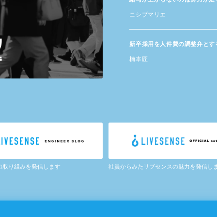
ニシブマリエ
新卒採用を​人件費の​調整弁と​す
楠本匠
の取り組みを発信します
社員からみたリブセンスの魅力を発信し