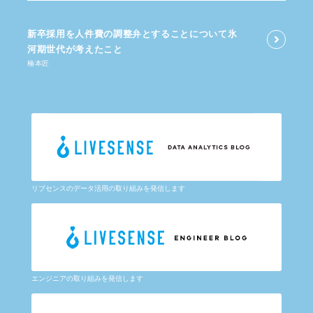
新卒採用を​人件費の​調整弁と​する​ことに​ついて​氷
河期世代が​考えた​こと
楠本匠
リブセンスのデータ活用の取り組みを発信します
エンジニアの取り組みを発信します