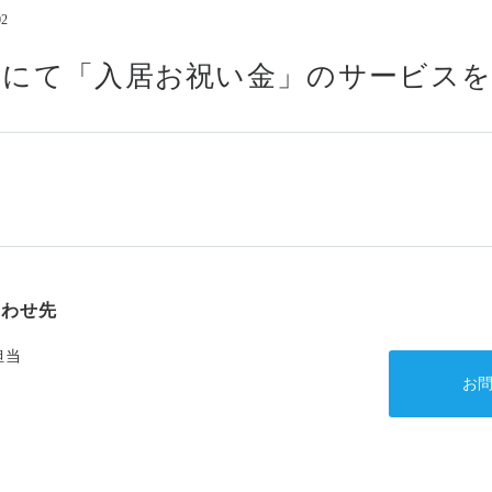
02
コンプライアンス
情報セキュリティ基本方
」にて「入居お祝い金」のサービス
アルムナイの方はこちら
合わせ先
担当
お