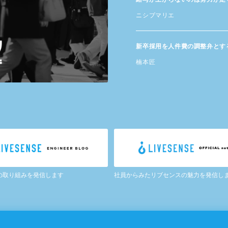
ニシブマリエ
新卒採用を​人件費の​調整弁と​す
楠本匠
の取り組みを発信します
社員からみたリブセンスの魅力を発信し