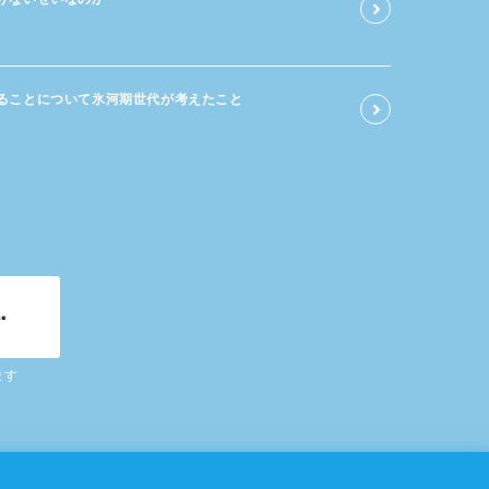
る​ことに​ついて​氷河期世代が​考えた​こと
ます