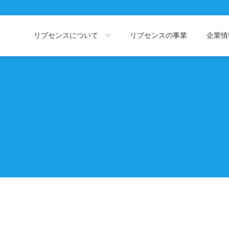
リブセンスについて
リブセンスの事業
企業
About LIVESENSE
Company Information
リブセンスについて
企業情報トッ
会社概要
役員紹介
私たちの価値観
代表あいさつ