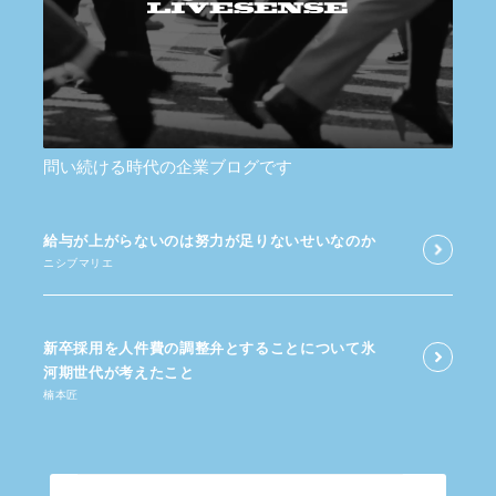
問い続ける時代の企業ブログです
給与が​上がらないのは​努力が​足りないせいなのか
ニシブマリエ
新卒採用を​人件費の​調整弁と​する​ことに​ついて​氷
河期世代が​考えた​こと
楠本匠