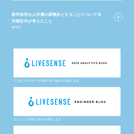
新卒採用を​人件費の​調整弁と​する​ことに​ついて​氷
河期世代が​考えた​こと
楠本匠
リブセンスのデータ活用の取り組みを発信します
エンジニアの取り組みを発信します