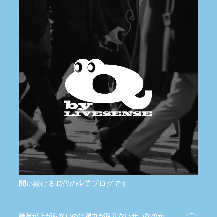
問い続ける時代の企業ブログです
給与が​上がらないのは​努力が​足りないせいなのか