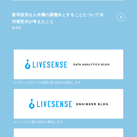
新卒採用を​人件費の​調整弁と​する​ことに​ついて​氷
河期世代が​考えた​こと
楠本匠
リブセンスのデータ活用の取り組みを発信します
エンジニアの取り組みを発信します