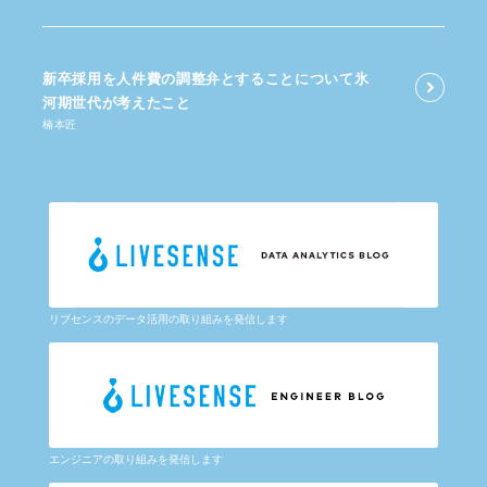
新卒採用を​人件費の​調整弁と​する​ことに​ついて​氷
河期世代が​考えた​こと
楠本匠
リブセンスのデータ活用の取り組みを発信します
エンジニアの取り組みを発信します