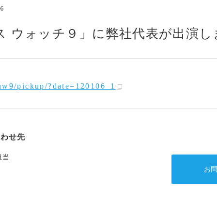
06
コンプライアンス
情報セキュリティ基本方
ス ウォッチ９」に弊社代表が出演し
アルムナイの方はこちら
p/nw9/pickup/?date=120106_1
合わせ先
担当
お