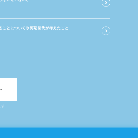
る​ことに​ついて​氷河期世代が​考えた​こと
ます