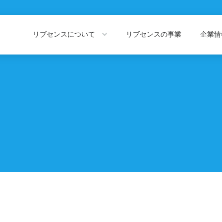
リブセンスについて
リブセンスの事業
企業
About LIVESENSE
Company Information
リブセンスについて
企業情報トッ
会社概要
役員紹介
私たちの価値観
代表あいさつ