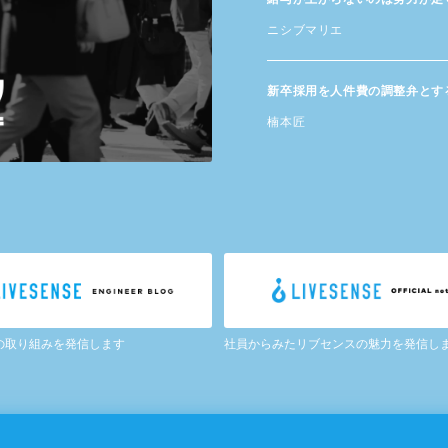
ニシブマリエ
新卒採用を​人件費の​調整弁と​す
楠本匠
の取り組みを発信します
社員からみたリブセンスの魅力を発信し