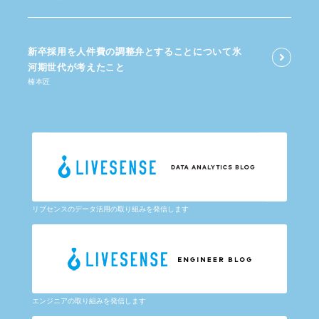
新卒採用を​人件費の​調整弁と​する​ことに​ついて​氷
河期世代が​考えた​こと
楠本匠
リブセンスのデータ活用の取り組みを発信します
エンジニアの取り組みを発信します