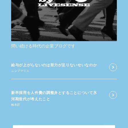
問い続ける時代の企業ブログです
給与が​上がらないのは​努力が​足りないせいなのか
ニシブマリエ
新卒採用を​人件費の​調整弁と​する​ことに​ついて​氷
河期世代が​考えた​こと
楠本匠