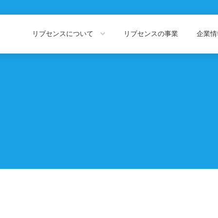
リブセンスについて
リブセンスの事業
企業
About LIVESENSE
Company Information
リブセンスについて
企業情報トッ
会社概要
役員紹介
私たちの価値観
代表あいさつ