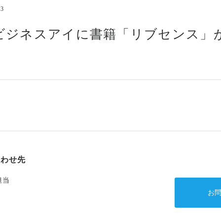
13
コンプライアンス
情報セキュリティ基本方
ビジネスアイに書籍「リブセンス」
アルムナイの方はこちら
合わせ先
担当
お