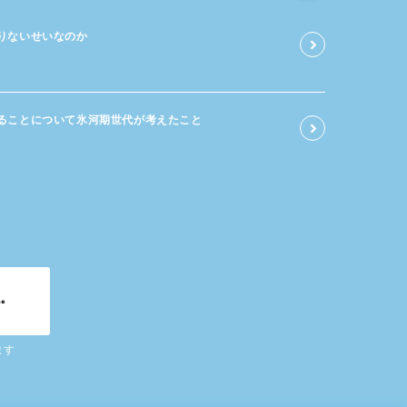
足りないせいなのか
る​ことに​ついて​氷河期世代が​考えた​こと
ます