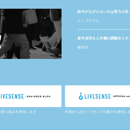
給与が​上がらないのは​努力が​
ニシブマリエ
新卒採用を​人件費の​調整弁と​す
楠本匠
の取り組みを発信します
社員からみたリブセンスの魅力を発信し