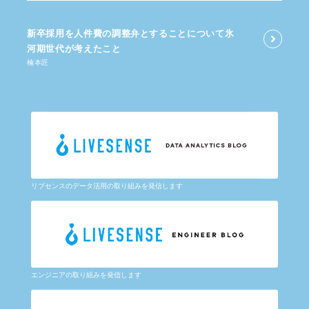
新卒採用を​人件費の​調整弁と​する​ことに​ついて​氷
河期世代が​考えた​こと
楠本匠
リブセンスのデータ活用の取り組みを発信します
エンジニアの取り組みを発信します