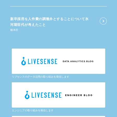
新卒採用を​人件費の​調整弁と​する​ことに​ついて​氷
河期世代が​考えた​こと
楠本匠
リブセンスのデータ活用の取り組みを発信します
エンジニアの取り組みを発信します