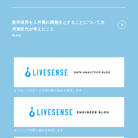
新卒採用を​人件費の​調整弁と​する​ことに​ついて​氷
河期世代が​考えた​こと
楠本匠
リブセンスのデータ活用の取り組みを発信します
エンジニアの取り組みを発信します