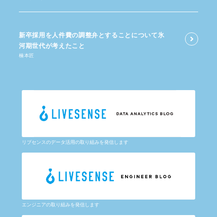
新卒採用を​人件費の​調整弁と​する​ことに​ついて​氷
河期世代が​考えた​こと
楠本匠
リブセンスのデータ活用の取り組みを発信します
エンジニアの取り組みを発信します