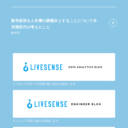
新卒採用を​人件費の​調整弁と​する​ことに​ついて​氷
河期世代が​考えた​こと
楠本匠
リブセンスのデータ活用の取り組みを発信します
エンジニアの取り組みを発信します