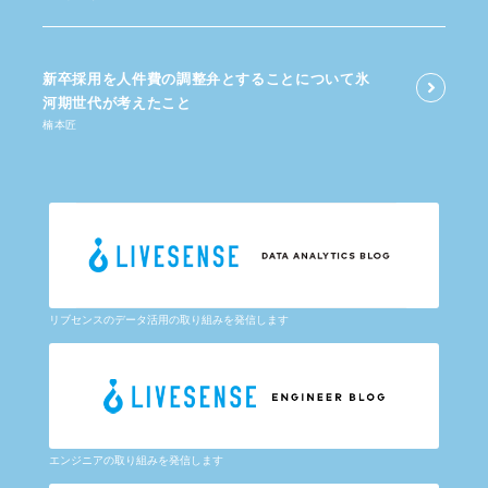
新卒採用を​人件費の​調整弁と​する​ことに​ついて​氷
河期世代が​考えた​こと
楠本匠
リブセンスのデータ活用の取り組みを発信します
エンジニアの取り組みを発信します