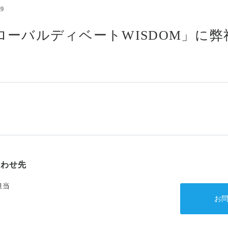
29
コンプライアンス
情報セキュリティ基本方
「グローバルディベートWISDOM」に
アルムナイの方はこちら
合わせ先
担当
お