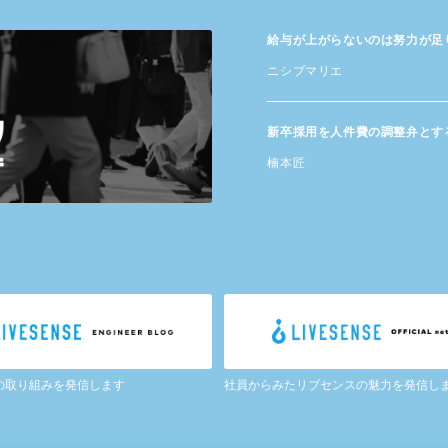
給与が​上がらないのは​努力が​
ニシブマリエ
新卒採用を​人件費の​調整弁と​す
楠本匠
の取り組みを発信します
社員からみたリブセンスの魅力を発信し