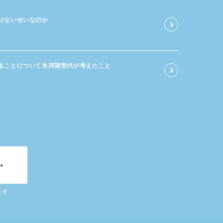
足りないせいなのか
る​ことに​ついて​氷河期世代が​考えた​こと
ます