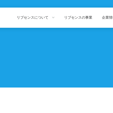
リブセンスについて
リブセンスの事業
企業
About LIVESENSE
Company Information
リブセンスについて
企業情報トッ
会社概要
役員紹介
私たちの価値観
代表あいさつ