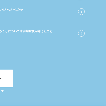
足りないせいなのか
る​ことに​ついて​氷河期世代が​考えた​こと
ます