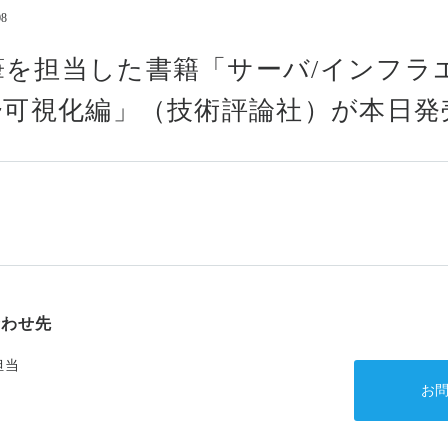
08
コンプライアンス
情報セキュリティ基本方
筆を担当した書籍「サーバ/インフラ
アルムナイの方はこちら
~可視化編」（技術評論社）が本日
合わせ先
担当
お