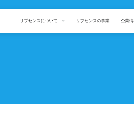
リブセンスについて
リブセンスの事業
企業
About LIVESENSE
Company Information
リブセンスについて
企業情報トッ
会社概要
役員紹介
私たちの価値観
代表あいさつ