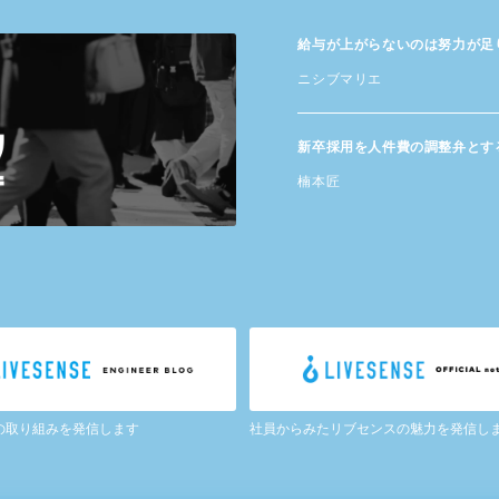
給与が​上がらないのは​努力が​
ニシブマリエ
新卒採用を​人件費の​調整弁と​す
楠本匠
の取り組みを発信します
社員からみたリブセンスの魅力を発信し