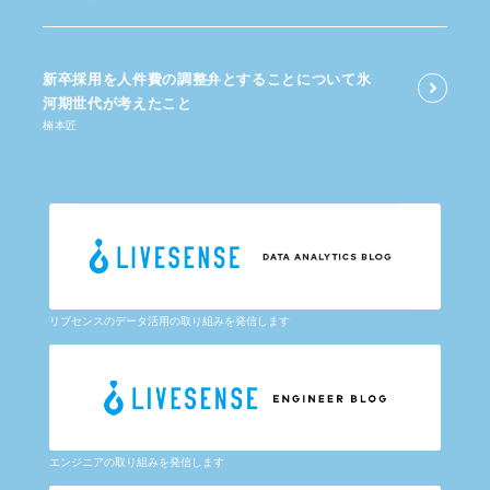
新卒採用を​人件費の​調整弁と​する​ことに​ついて​氷
河期世代が​考えた​こと
楠本匠
リブセンスのデータ活用の取り組みを発信します
エンジニアの取り組みを発信します