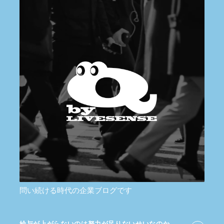
問い続ける時代の企業ブログです
給与が​上がらないのは​努力が​足りないせいなのか