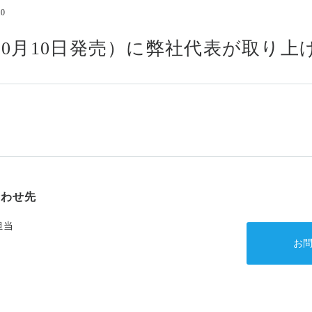
10
コンプライアンス
情報セキュリティ基本方
1（10月10日発売）に弊社代表が取り
アルムナイの方はこちら
合わせ先
担当
お