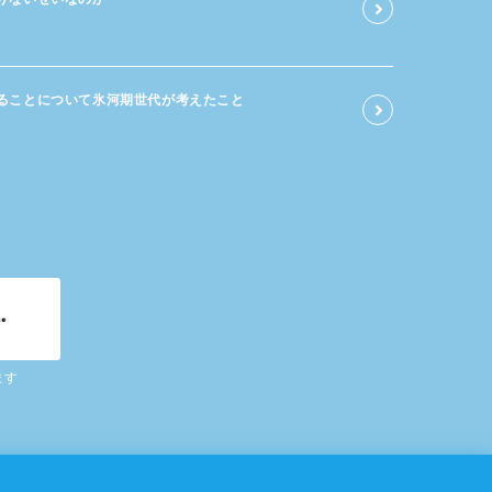
る​ことに​ついて​氷河期世代が​考えた​こと
ます