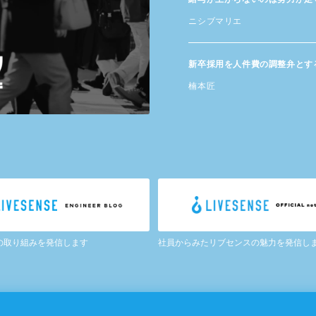
ニシブマリエ
新卒採用を​人件費の​調整弁と​す
楠本匠
の取り組みを発信します
社員からみたリブセンスの魅力を発信し