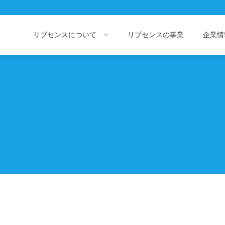
リブセンスについて
リブセンスの事業
企業
About LIVESENSE
Company Information
リブセンスについて
企業情報トッ
会社概要
役員紹介
私たちの価値観
代表あいさつ