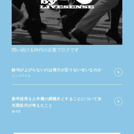
問い続ける時代の企業ブログです
給与が​上がらないのは​努力が​足りないせいなのか
ニシブマリエ
新卒採用を​人件費の​調整弁と​する​ことに​ついて​氷
河期世代が​考えた​こと
楠本匠