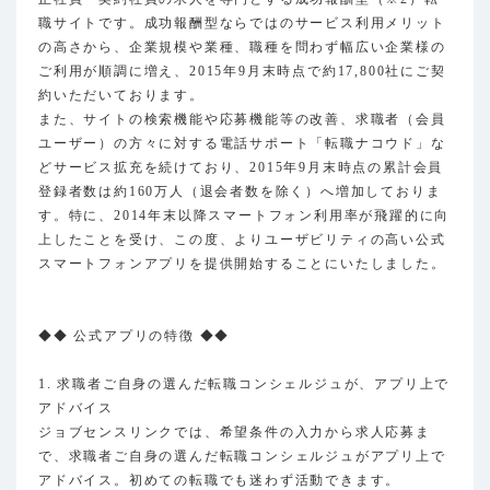
職サイトです。成功報酬型ならではのサービス利用メリット
の高さから、企業規模や業種、職種を問わず幅広い企業様の
ご利用が順調に増え、2015年9月末時点で約17,800社にご契
約いただいております。
また、サイトの検索機能や応募機能等の改善、求職者（会員
ユーザー）の方々に対する電話サポート「転職ナコウド」な
どサービス拡充を続けており、2015年9月末時点の累計会員
登録者数は約160万人（退会者数を除く）へ増加しておりま
す。特に、2014年末以降スマートフォン利用率が飛躍的に向
上したことを受け、この度、よりユーザビリティの高い公式
スマートフォンアプリを提供開始することにいたしました。
◆◆ 公式アプリの特徴 ◆◆
1. 求職者ご自身の選んだ転職コンシェルジュが、アプリ上で
アドバイス
ジョブセンスリンクでは、希望条件の入力から求人応募ま
で、求職者ご自身の選んだ転職コンシェルジュがアプリ上で
アドバイス。初めての転職でも迷わず活動できます。