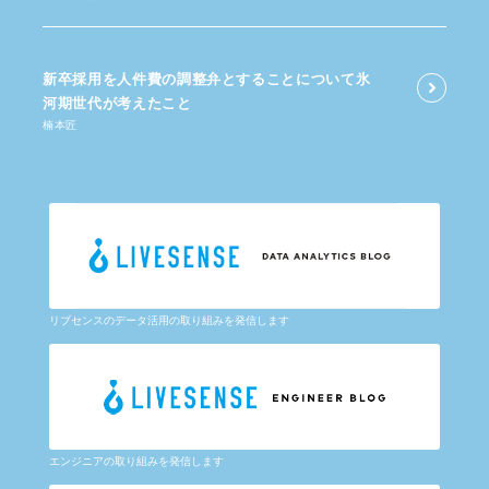
新卒採用を​人件費の​調整弁と​する​ことに​ついて​氷
河期世代が​考えた​こと
楠本匠
リブセンスのデータ活用の取り組みを発信します
エンジニアの取り組みを発信します