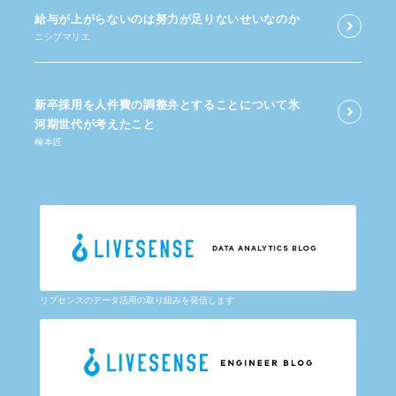
給与が​上がらないのは​努力が​足りないせいなのか
ニシブマリエ
新卒採用を​人件費の​調整弁と​する​ことに​ついて​氷
河期世代が​考えた​こと
楠本匠
リブセンスのデータ活用の取り組みを発信します