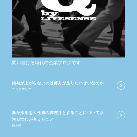
問い続ける時代の企業ブログです
給与が​上がらないのは​努力が​足りないせいなのか
ニシブマリエ
新卒採用を​人件費の​調整弁と​する​ことに​ついて​氷
河期世代が​考えた​こと
楠本匠