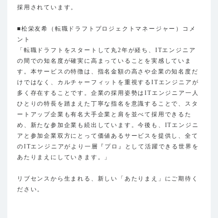
採用されています。
■松栄友希（転職ドラフトプロジェクトマネージャー）コメ
ント
「転職ドラフトをスタートして丸2年が経ち、ITエンジニア
の間での知名度が確実に高まっていることを実感していま
す。本サービスの特徴は、指名金額の高さや企業の知名度だ
けではなく、カルチャーフィットを重視するITエンジニアが
多く存在することです。企業の採用姿勢はITエンジニア一人
ひとりの特長を踏まえた丁寧な指名を意識することで、スタ
ートアップ企業も有名大手企業と肩を並べて採用できるた
め、新たな参加企業も続出しています。今後も、ITエンジニ
アと参加企業双方にとって価値あるサービスを提供し、全て
のITエンジニアがより一層『プロ』として活躍できる世界を
あたりまえにしていきます。」
リブセンスから生まれる、新しい「あたりまえ」にご期待く
ださい。