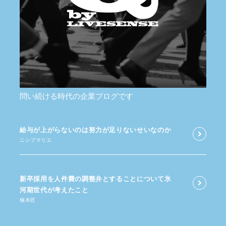
問い続ける時代の企業ブログです
給与が​上がらないのは​努力が​足りないせいなのか
ニシブマリエ
新卒採用を​人件費の​調整弁と​する​ことに​ついて​氷
河期世代が​考えた​こと
楠本匠