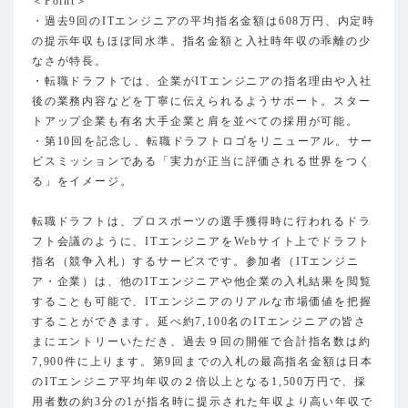
＜Point＞
・過去9回のITエンジニアの平均指名金額は608万円、内定時
の提示年収もほぼ同水準。指名金額と入社時年収の乖離の少
なさが特長。
・転職ドラフトでは、企業がITエンジニアの指名理由や入社
後の業務内容などを丁寧に伝えられるようサポート。スター
トアップ企業も有名大手企業と肩を並べての採用が可能。
・第10回を記念し、転職ドラフトロゴをリニューアル。サー
ビスミッションである「実力が正当に評価される世界をつく
る」をイメージ。
転職ドラフトは、プロスポーツの選手獲得時に行われるドラ
フト会議のように、ITエンジニアをWebサイト上でドラフト
指名（競争入札）するサービスです。参加者（ITエンジニ
ア・企業）は、他のITエンジニアや他企業の入札結果を閲覧
することも可能で、ITエンジニアのリアルな市場価値を把握
することができます。延べ約7,100名のITエンジニアの皆さ
まにエントリーいただき、過去９回の開催で合計指名数は約
7,900件に上ります。第9回までの入札の最高指名金額は日本
のITエンジニア平均年収の２倍以上となる1,500万円で、採
用者数の約3分の1が指名時に提示された年収より高い年収で