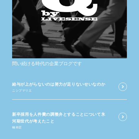
問い続ける時代の企業ブログです
給与が​上がらないのは​努力が​足りないせいなのか
ニシブマリエ
新卒採用を​人件費の​調整弁と​する​ことに​ついて​氷
河期世代が​考えた​こと
楠本匠