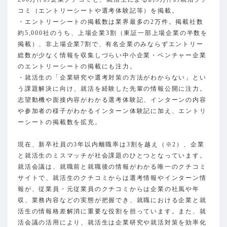
コミ（エントリーシートや選考体験記等）を掲載。
・エントリーシートの掲載数は業界最多の2万件。掲載社数
約5,000社のうち、上場企業3割（東証一部上場企業の半数を
掲載）、非上場企業7割で、有名企業のみならずエントリー
総数が少なく情報を収集しづらい中小企業・ベンチャー企業
のエントリーシートの掲載にも注力。
・就活生の「企業研究や選考対策の方法がわからない」とい
う課題解決に向け、就活を経験した先輩の情報公開に注力。
志望動機や面接内容がわかる選考体験記、インターンの内容
や参加者の様子がわかるインターン体験記に加え、エントリ
ーシートの掲載数を拡充。
現在、新卒社員の3年以内離職率は3割を越え（※2）、企業
と就活生のミスマッチが社会課題のひとつとなっています。
就活会議は、就職前と就職後の情報がわかる唯一のクチコミ
サイトで、就活生のクチコミからは選考情報やインターン情
報が、従業員・元従業員のクチコミからは企業の社風や年
収、業務内容などの実態が把握でき、就職における企業と就
活生の情報格差解消に重要な役割を担っています。また、就
活会議の活用により、就活生は企業研究や就活対策を効率化