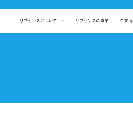
リブセンスについて
リブセンスの事業
企業
About LIVESENSE
Company Information
リブセンスについて
企業情報トッ
会社概要
役員紹介
私たちの価値観
代表あいさつ