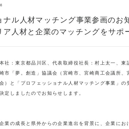
08
コンプライアンス
情報セキュリティ基本方
ョナル人材マッチング事業参画のお知
アルムナイの方はこちら
リア人材と企業のマッチングをサポ
本社：東京都品川区、代表取締役社長：村上太一、東証
崎市「夢。創造」協議会（宮崎市、宮崎商工会議所、宮
会）と「プロフェッショナル人材マッチング事業」の
決定しましたのでお知らせします。
企業の成長と県外からの企業進出を背景に、企業にお