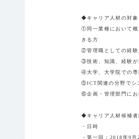
◆キャリア人材の対象
①同一業種において概
きる方
②管理職としての経験
③技術、知識、経験が
④大学、大学院での専
⑤ICT関連の分野で
⑥企画・管理部門にお
◆キャリア人材候補者
・日時
・第一回：2018年9月29