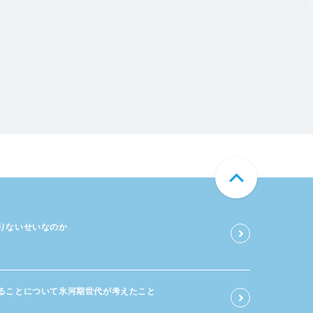
足りないせいなのか
る​ことに​ついて​氷河期世代が​考えた​こと