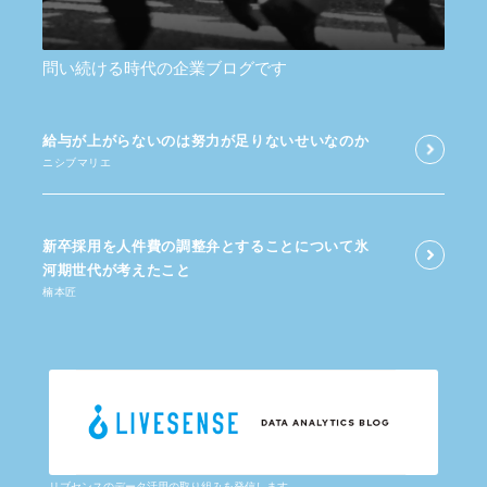
問い続ける時代の企業ブログです
給与が​上がらないのは​努力が​足りないせいなのか
ニシブマリエ
新卒採用を​人件費の​調整弁と​する​ことに​ついて​氷
河期世代が​考えた​こと
楠本匠
リブセンスのデータ活用の取り組みを発信します