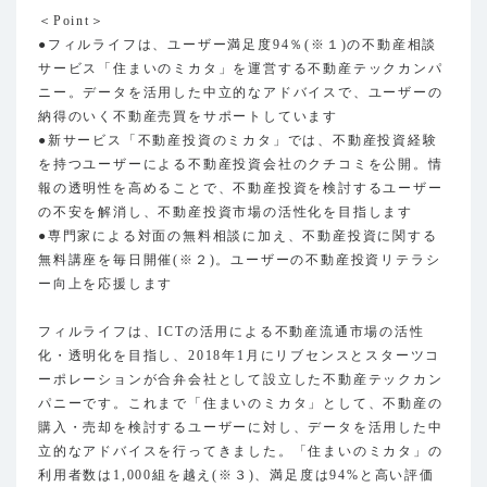
＜Point＞
●フィルライフは、ユーザー満足度94％(※１)の不動産相談
サービス「住まいのミカタ」を運営する不動産テックカンパ
ニー。データを活用した中立的なアドバイスで、ユーザーの
納得のいく不動産売買をサポートしています
●新サービス「不動産投資のミカタ」では、不動産投資経験
を持つユーザーによる不動産投資会社のクチコミを公開。情
報の透明性を高めることで、不動産投資を検討するユーザー
の不安を解消し、不動産投資市場の活性化を目指します
●専門家による対面の無料相談に加え、不動産投資に関する
無料講座を毎日開催(※２)。ユーザーの不動産投資リテラシ
ー向上を応援します
フィルライフは、ICTの活用による不動産流通市場の活性
化・透明化を目指し、2018年1月にリブセンスとスターツコ
ーポレーションが合弁会社として設立した不動産テックカン
パニーです。これまで「住まいのミカタ」として、不動産の
購入・売却を検討するユーザーに対し、データを活用した中
立的なアドバイスを行ってきました。「住まいのミカタ」の
利用者数は1,000組を越え(※３)、満足度は94%と高い評価