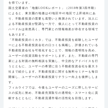
を得ています。
国土交通省の「地価LOOKレポート」（2018年第3四半期）
によると、東京圏の地価は43地区中41地区で上昇傾向にあ
り、不動産投資の需要も底堅いと推測されています。法人に
よる不動産投資が堅調な一方で、個人にとって不動産投資の
ハードルは依然高く、専門家との情報格差が存在する領域で
もあります。
「不動産投資のミカタ」では、不動産投資を経験したユーザ
ーによる不動産投資会社の口コミを掲載し、評価されている
不動産投資会社を可視化することで、情報の透明性を高め、
ユーザーの投資活動をサポートします。また、不動産の専門
家による対面の無料相談を実施し、中立的なアドバイスを行
うとともに、ユーザーの希望に沿う不動産投資会社を最大３
社まで紹介します。不動産投資に関する無料セミナーも毎日
開催し、ユーザーの不動産投資リテラシー向上を後押ししま
す。
フィルライフでは、今後もユーザーのニーズに即したサービ
スの拡充に努め、不動産売買取引の透明化・スマート化に貢
献するとともに、不動産流通市場の活性化を目指します。