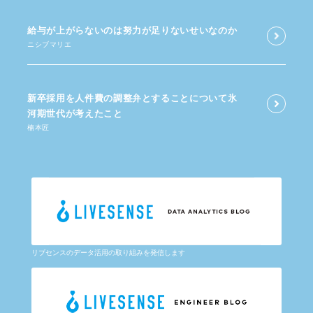
給与が​上がらないのは​努力が​足りないせいなのか
ニシブマリエ
新卒採用を​人件費の​調整弁と​する​ことに​ついて​氷
河期世代が​考えた​こと
楠本匠
リブセンスのデータ活用の取り組みを発信します