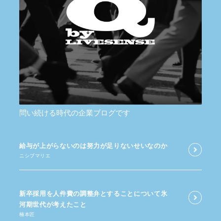
問い続ける時代の企業ブログです
給与が​上がらないのは​努力が​足りないせいなのか
ニシブマリエ
新卒採用を​人件費の​調整弁と​する​ことに​ついて​氷
河期世代が​考えた​こと
楠本匠