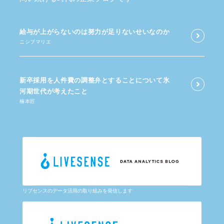
給与が​上がらないのは​努力が​足りないせいなのか
ニシブマリエ
新卒採用を​人件費の​調整弁と​する​ことに​ついて​氷
河期世代が​考えた​こと
楠本匠
リブセンスのデータ活用の取り組みを発信します