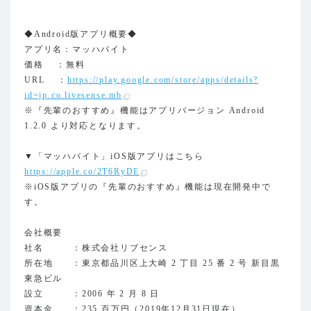
◆Android版アプリ概要◆
アプリ名：マッハバイト
価格 ：無料
URL ：
https://play.google.com/store/apps/details?
id=jp.co.livesense.mb
※『先輩のおすすめ』機能はアプリバージョン Android
1.2.0 より対応となります。
▼「マッハバイト」iOS版アプリはこちら
https://apple.co/2T6RyDE
※iOS版アプリの『先輩のおすすめ』機能は現在開発中で
す。
会社概要
社名 ：株式会社リブセンス
所在地 ：東京都品川区上大崎 2 丁目 25 番 2 号 新目黒
東急ビル
設立 ：2006 年 2 月 8 日
資本金 ：235 百万円（2019年12月31日現在）