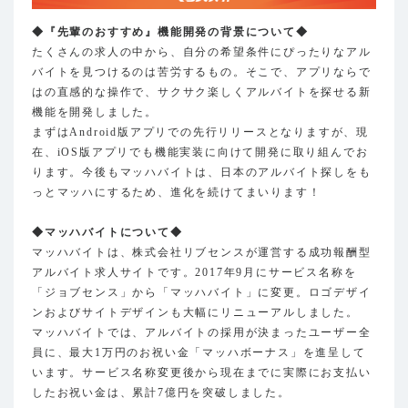
◆『先輩のおすすめ』機能開発の背景について◆
たくさんの求人の中から、自分の希望条件にぴったりなアル
バイトを見つけるのは苦労するもの。そこで、アプリならで
はの直感的な操作で、サクサク楽しくアルバイトを探せる新
機能を開発しました。
まずはAndroid版アプリでの先行リリースとなりますが、現
在、iOS版アプリでも機能実装に向けて開発に取り組んでお
ります。今後もマッハバイトは、日本のアルバイト探しをも
っとマッハにするため、進化を続けてまいります！
◆マッハバイトについて◆
マッハバイトは、株式会社リブセンスが運営する成功報酬型
アルバイト求人サイトです。2017年9月にサービス名称を
「ジョブセンス」から「マッハバイト」に変更。ロゴデザイ
ンおよびサイトデザインも大幅にリニューアルしました。
マッハバイトでは、アルバイトの採用が決まったユーザー全
員に、最大1万円のお祝い金「マッハボーナス」を進呈して
います。サービス名称変更後から現在までに実際にお支払い
したお祝い金は、累計7億円を突破しました。