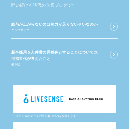
問い続ける時代の企業ブログです
給与が​上がらないのは​努力が​足りないせいなのか
ニシブマリエ
新卒採用を​人件費の​調整弁と​する​ことに​ついて​氷
河期世代が​考えた​こと
楠本匠
リブセンスのデータ活用の取り組みを発信します