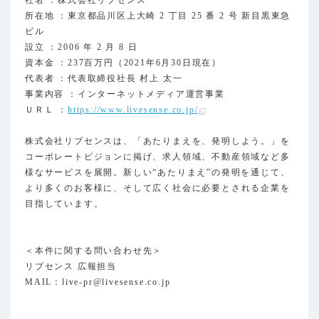
社名 ：株式会社リブセンス
所在地 ：東京都品川区上大崎 2 丁目 25 番 2 号 新目黒東急
ビル
設立 ：2006 年 2 月 8 日
資本金 ：237百万円（2021年6月30日現在）
代表者 ：代表取締役社長 村上 太一
事業内容 ：インターネットメディア運営事業
ＵＲＬ ：
https://www.livesense.co.jp/
株式会社リブセンスは、「あたりまえを、発明しよう。」を
コーポレートビジョンに掲げ、求人領域、不動産領域など多
様なサービスを展開。新しい“あたりまえ”の発明を通じて、
より多くのお客様に、そして広く社会に必要とされる企業を
目指しています。
＜本件に関する問い合わせ先＞
リブセンス 広報担当
MAIL：live-pr@livesense.co.jp