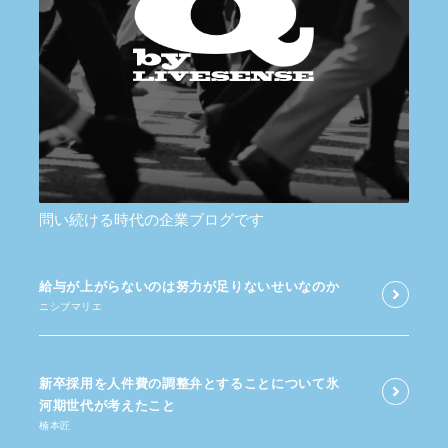
問い続ける時代の企業ブログです
給与が​上がらないのは​努力が​足りないせいなのか
ニシブマリエ
新卒採用を​人件費の​調整弁と​する​ことに​ついて​氷
河期世代が​考えた​こと
楠本匠