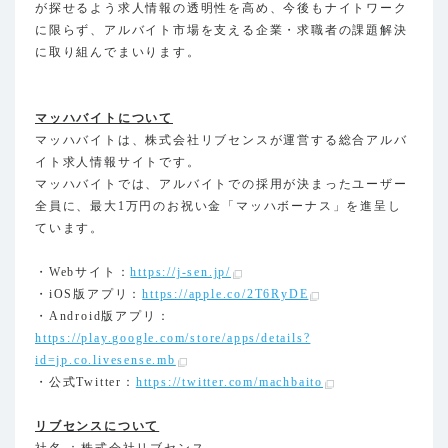
が探せるよう求人情報の透明性を高め、今後もナイトワーク
に限らず、アルバイト市場を支える企業・求職者の課題解決
に取り組んでまいります。
マッハバイトについて
マッハバイトは、株式会社リブセンスが運営する総合アルバ
イト求人情報サイトです。
マッハバイトでは、アルバイトでの採用が決まったユーザー
全員に、最大1万円のお祝い金「マッハボーナス」を進呈し
ています。
・Webサイト：
https://j-sen.jp/
・iOS版アプリ：
https://apple.co/2T6RyDE
・Android版アプリ：
https://play.google.com/store/apps/details?
id=jp.co.livesense.mb
・公式Twitter：
https://twitter.com/machbaito
リブセンスについて