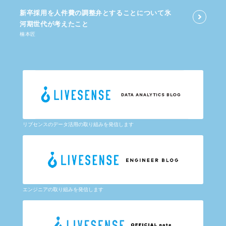
新卒採用を​人件費の​調整弁と​する​ことに​ついて​氷
河期世代が​考えた​こと
楠本匠
リブセンスのデータ活用の取り組みを発信します
エンジニアの取り組みを発信します