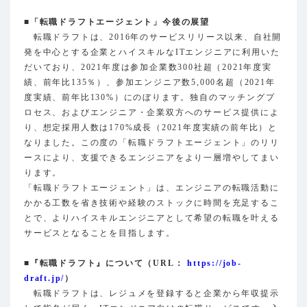
■「転職ドラフトエージェント」今後の展望
転職ドラフトは、2016年のサービスリリース以来、自社開
発を中心とする企業とハイスキルなITエンジニアに利用いた
だいており、2021年度は参加企業数300社超（2021年度実
績、前年比135％）、参加エンジニア数5,000名超（2021年
度実績、前年比130%）にのぼります。独自のマッチングプ
ロセス、およびエンジニア・企業双方へのサービス提供によ
り、想定採用人数は170%成長（2021年度実績の前年比）と
なりました。この度の「転職ドラフトエージェント」のリリ
ースにより、支援できるエンジニアをより一層増やしてまい
ります。
「転職ドラフトエージェント」は、エンジニアの転職活動に
かかる工数を省き技術や経験のストックに時間を充足するこ
とで、よりハイスキルエンジニアとして希望の転職を叶える
サービスとなることを目指します。
■『転職ドラフト』について（URL：
https://job-
draft.jp/
）
転職ドラフトは、レジュメを登録すると企業から年収提示