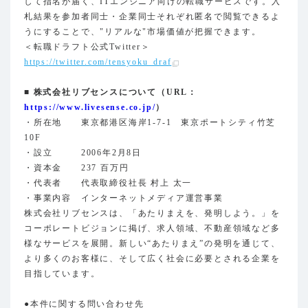
して指名が届く、ITエンジニア向けの転職サービスです。入
札結果を参加者同士・企業同士それぞれ匿名で閲覧できるよ
うにすることで、"リアルな"市場価値が把握できます。
＜転職ドラフト公式Twitter＞
https://twitter.com/tensyoku_draf
■ 株式会社リブセンスについて（URL：
https://www.livesense.co.jp/
）
・所在地 東京都港区海岸1-7-1 東京ポートシティ竹芝
10F
・設立 2006年2月8日
・資本金 237 百万円
・代表者 代表取締役社長 村上 太一
・事業内容 インターネットメディア運営事業
株式会社リブセンスは、「あたりまえを、発明しよう。」を
コーポレートビジョンに掲げ、求人領域、不動産領域など多
様なサービスを展開。新しい“あたりまえ”の発明を通じて、
より多くのお客様に、そして広く社会に必要とされる企業を
目指しています。
●本件に関する問い合わせ先