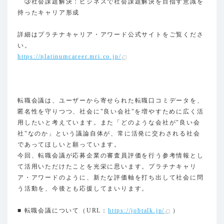
③社会課題解決：ビジネスで社会課題解決を目指す意識を
持ったキャリア形成
詳細はプラチナキャリア・アワード公式サイトをご覧くださ
い。
https://platinumcareer.mri.co.jp/
転職会議は、ユーザーから寄せられた転職口コミデータを、
匿名性を守りつつ、社会に"良い会社"を増やすために広く活
用したいと考えています。また「どのような会社が"良い会
社"なのか」という議論自体が、常に活発に交わされる社会
であってほしいと願っています。
今回、転職会議が応募企業の審査員評価を行う参考情報とし
て活用いただけたことを光栄に思います。プラチナキャリ
ア・アワードのように、新たな評価軸を打ち出して社会に問
う活動を、今後とも応援してまいります。
■ 転職会議について（URL：
https://jobtalk.jp/
）