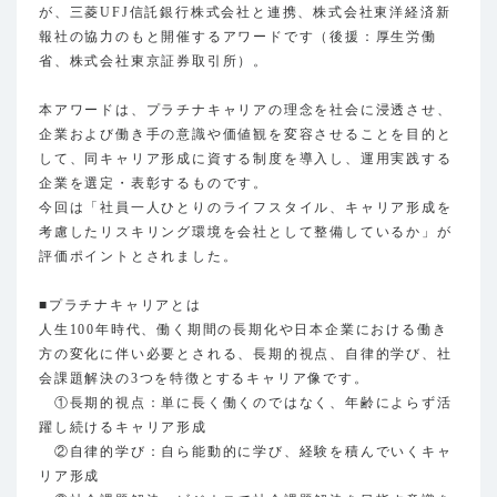
が、三菱UFJ信託銀行株式会社と連携、株式会社東洋経済新
報社の協力のもと開催するアワードです（後援：厚生労働
省、株式会社東京証券取引所）。
本アワードは、プラチナキャリアの理念を社会に浸透させ、
企業および働き手の意識や価値観を変容させることを目的と
して、同キャリア形成に資する制度を導入し、運用実践する
企業を選定・表彰するものです。
今回は「社員一人ひとりのライフスタイル、キャリア形成を
考慮したリスキリング環境を会社として整備しているか」が
評価ポイントとされました。
■プラチナキャリアとは
人生100年時代、働く期間の長期化や日本企業における働き
方の変化に伴い必要とされる、長期的視点、自律的学び、社
会課題解決の3つを特徴とするキャリア像です。
①長期的視点：単に長く働くのではなく、年齢によらず活
躍し続けるキャリア形成
②自律的学び：自ら能動的に学び、経験を積んでいくキャ
リア形成