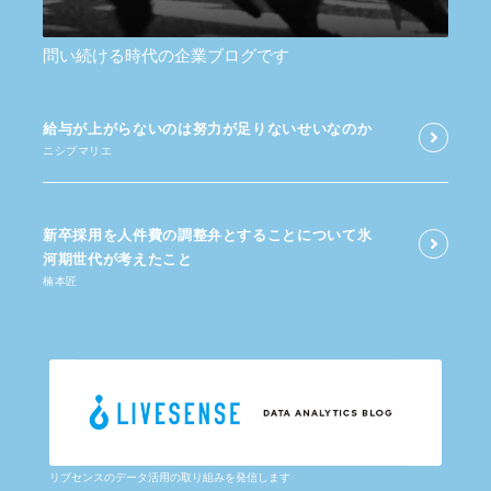
問い続ける時代の企業ブログです
給与が​上がらないのは​努力が​足りないせいなのか
ニシブマリエ
新卒採用を​人件費の​調整弁と​する​ことに​ついて​氷
河期世代が​考えた​こと
楠本匠
リブセンスのデータ活用の取り組みを発信します