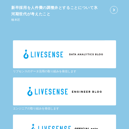
新卒採用を​人件費の​調整弁と​する​ことに​ついて​氷
河期世代が​考えた​こと
楠本匠
リブセンスのデータ活用の取り組みを発信します
エンジニアの取り組みを発信します