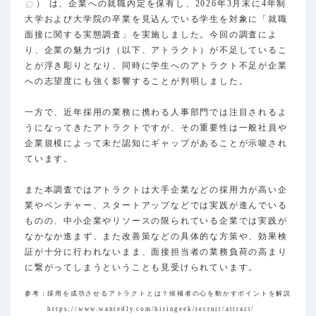
） は、企業への就職内定を保有し、2026年3月末に4年制
大学および大学院の卒業を見込んでいる学生を対象に「就職
面接に関する実態調査」を実施しました。今回の調査によ
り、企業の魅力づけ（以下、アトラクト）が不足しているこ
とが浮き彫りとなり、同時に学生へのアトラクト不足が企業
への志望度にも強く影響することが判明しました。
一方で、近年採用の業務に携わる人事部門では注目されるよ
うになってきたアトラクトですが、その重要性は一般社員や
企業規模によって未だ認知にギャップがあることが示唆され
ています。
また本調査ではアトラクトは大手企業などの採用力が高い企
業やベンチャー、スタートアップなどでは実践が進んでいる
ものの、中小企業やリソースの限られている企業では実践が
なかなか進まず、また改善策などの具体的な方策や、効果検
証が十分に行われないまま、面接担当者の業務負荷の高まり
に繋がってしまうということも見受けられています。
参考：採用を成功させるアトラクトとは？候補者の心を動かすポイントを解説
https://www.wantedly.com/hiringeek/recruit/attract/