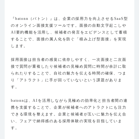
『batonn（バトン）』は、企業の採用力を向上させるSaaS型
のオンライン面接支援ツールです。面接の自動文字起こしや
AI要約機能を活用し、候補者の発言をエビデンスとして蓄積
することで、面接の属人化を防ぐ「積み上げ型面接」を実現
します。
採用面接は担当者の感覚に依存しやすく、一次面接と二次面
接で質問が重複したり候補者の見極め質問に時間が余計に取
られたりすることで、自社の魅力を伝える時間の確保、つま
り「アトラクト」に手が回っていないという課題がありま
す。
batonnは、AIを活用しながら見極めの効率化と担当者間の連
携を支援することで、企業が候補者へのアトラクトにも注力
できる環境を整えます。企業と候補者が互いに魅力を伝え合
い、フェアで納得感のある採用体験の実現を目指していま
す。