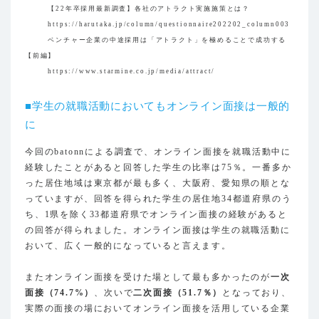
【22年卒採用最新調査】各社のアトラクト実施施策とは？
https://harutaka.jp/column/questionnaire202202_column003
ベンチャー企業の中途採用は「アトラクト」を極めることで成功する
【前編】
https://www.starmine.co.jp/media/attract/
■学生の就職活動においてもオンライン面接は一般的
に
今回のbatonnによる調査で、オンライン面接を就職活動中に
経験したことがあると回答した学生の比率は75％。一番多か
った居住地域は東京都が最も多く、大阪府、愛知県の順とな
っていますが、回答を得られた学生の居住地34都道府県のう
ち、1県を除く33都道府県でオンライン面接の経験があると
の回答が得られました。オンライン面接は学生の就職活動に
おいて、広く一般的になっていると言えます。
またオンライン面接を受けた場として最も多かったのが
一次
面接（74.7%）
、次いで
二次面接（51.7％）
となっており、
実際の面接の場においてオンライン面接を活用している企業