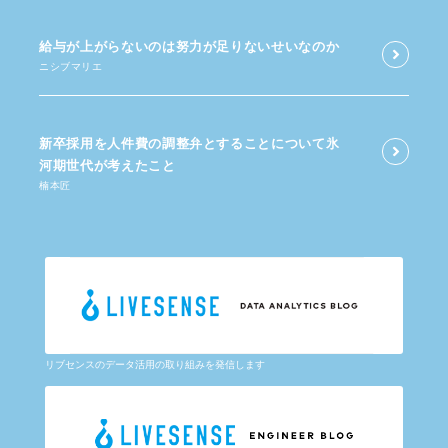
給与が​上がらないのは​努力が​足りないせいなのか
ニシブマリエ
新卒採用を​人件費の​調整弁と​する​ことに​ついて​氷
河期世代が​考えた​こと
楠本匠
リブセンスのデータ活用の取り組みを発信します