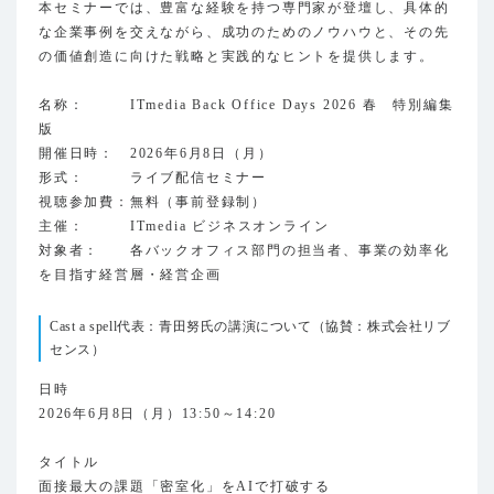
本セミナーでは、豊富な経験を持つ専門家が登壇し、具体的
な企業事例を交えながら、成功のためのノウハウと、その先
の価値創造に向けた戦略と実践的なヒントを提供します。
名称： ITmedia Back Office Days 2026 春 特別編集
版
開催日時： 2026年6月8日（月）
形式： ライブ配信セミナー
視聴参加費：無料（事前登録制）
主催： ITmedia ビジネスオンライン
対象者： 各バックオフィス部門の担当者、事業の効率化
を目指す経営層・経営企画
Cast a spell代表：青田努氏の講演について（協賛：株式会社リブ
センス）
日時
2026年6月8日（月）13:50～14:20
タイトル
面接最大の課題「密室化」をAIで打破する