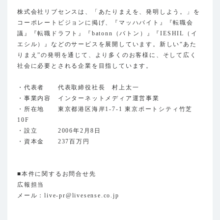
株式会社リブセンスは、「あたりまえを、発明しよう。」を
コーポレートビジョンに掲げ、『マッハバイト』『転職会
議』『転職ドラフト』『batonn（バトン）』『IESHIL（イ
エシル）』などのサービスを展開しています。新しい“あた
りまえ”の発明を通じて、より多くのお客様に、そして広く
社会に必要とされる企業を目指しています。
・代表者 代表取締役社長 村上太一
・事業内容 インターネットメディア運営事業
・所在地 東京都港区海岸1-7-1 東京ポートシティ竹芝
10F
・設立 2006年2月8日
・資本金 237百万円
■本件に関するお問合せ先
広報担当
メール：live-pr@livesense.co.jp