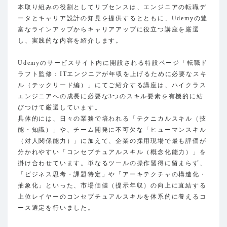
本取り組みの役割としてリブセンスは、エンジニアの転職デ
ータとキャリア設計の知見を提供するとともに、Udemyの豊
富なラインアップからキャリアアップに役立つ講座を厳選
し、実践的な内容を紹介します。
Udemyのサービスサイト内に開設される特設ページ「転職ド
ラフト監修：ITエンジニアが年収を上げるために必要なスキ
ル（テックリード編）」にてご紹介する講座は、ハイクラス
エンジニアへの成長に必要な3つのスキル要素を有機的に結
びつけて厳選しています。
具体的には、日々の業務で培われる「テクニカルスキル（技
能・知識）」や、チーム開発に不可欠な「ヒューマンスキル
（対人関係能力）」に加えて、企業の採用現場で最も評価が
分かれやすい「コンセプチュアルスキル（概念化能力）」を
掛け合わせています。単なるツールの操作習得に留まらず、
「ビジネス思考・課題特定」や「アーキテクチャの構造化・
抽象化」といった、市場価値（提示年収）の向上に直結する
上位レイヤーのコンセプチュアルスキルを体系的に養えるコ
ース選定を行いました。