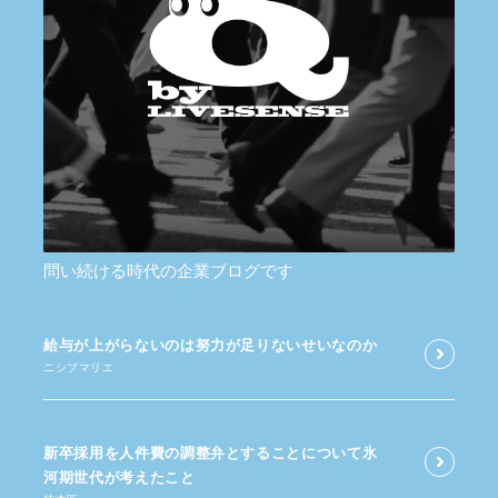
問い続ける時代の企業ブログです
給与が​上がらないのは​努力が​足りないせいなのか
ニシブマリエ
新卒採用を​人件費の​調整弁と​する​ことに​ついて​氷
河期世代が​考えた​こと