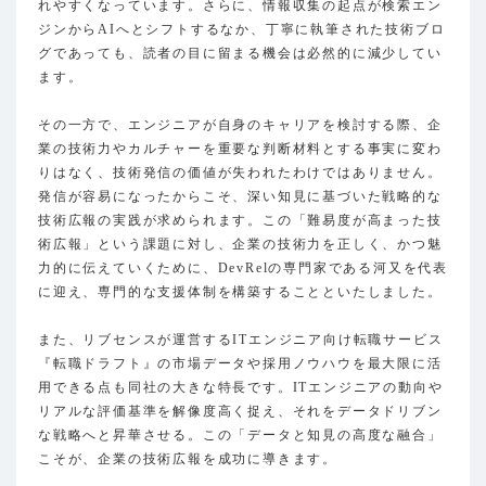
れやすくなっています。さらに、情報収集の起点が検索エン
ジンからAIへとシフトするなか、丁寧に執筆された技術ブロ
グであっても、読者の目に留まる機会は必然的に減少してい
ます。
その一方で、エンジニアが自身のキャリアを検討する際、企
業の技術力やカルチャーを重要な判断材料とする事実に変わ
りはなく、技術発信の価値が失われたわけではありません。
発信が容易になったからこそ、深い知見に基づいた戦略的な
技術広報の実践が求められます。この「難易度が高まった技
術広報」という課題に対し、企業の技術力を正しく、かつ魅
力的に伝えていくために、DevRelの専門家である河又を代表
に迎え、専門的な支援体制を構築することといたしました。
また、リブセンスが運営するITエンジニア向け転職サービス
『転職ドラフト』の市場データや採用ノウハウを最大限に活
用できる点も同社の大きな特長です。ITエンジニアの動向や
リアルな評価基準を解像度高く捉え、それをデータドリブン
な戦略へと昇華させる。この「データと知見の高度な融合」
こそが、企業の技術広報を成功に導きます。