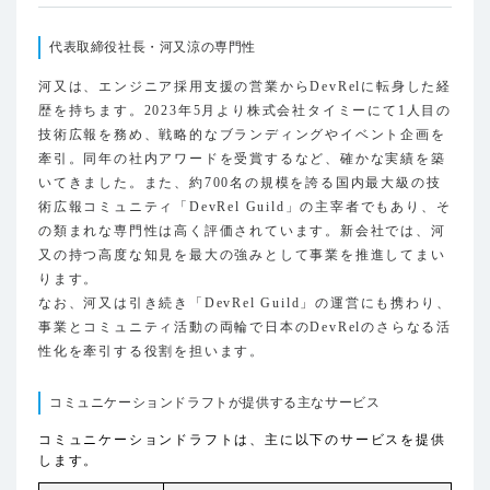
代表取締役社長・河又涼の専門性
河又は、エンジニア採用支援の営業からDevRelに転身した経
歴を持ちます。2023年5月より株式会社タイミーにて1人目の
技術広報を務め、戦略的なブランディングやイベント企画を
牽引。同年の社内アワードを受賞するなど、確かな実績を築
いてきました。また、約700名の規模を誇る国内最大級の技
術広報コミュニティ「DevRel Guild」の主宰者でもあり、そ
の類まれな専門性は高く評価されています。新会社では、河
又の持つ高度な知見を最大の強みとして事業を推進してまい
ります。
なお、河又は引き続き「DevRel Guild」の運営にも携わり、
事業とコミュニティ活動の両輪で日本のDevRelのさらなる活
性化を牽引する役割を担います。
コミュニケーションドラフトが提供する主なサービス
コミュニケーションドラフトは、主に以下のサービスを提供
します。