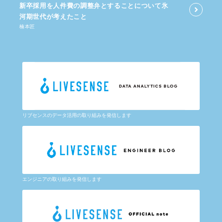
新卒採用を​人件費の​調整弁と​する​ことに​ついて​氷
河期世代が​考えた​こと
楠本匠
リブセンスのデータ活用の取り組みを発信します
エンジニアの取り組みを発信します