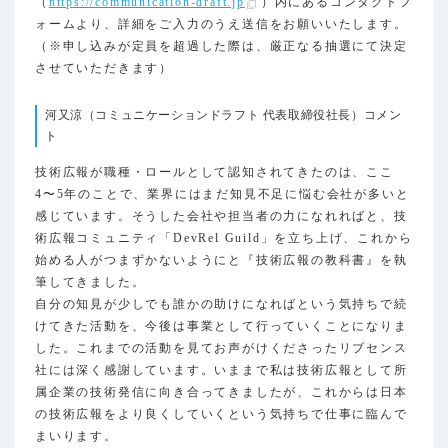
（
https://communication-draft.jp
）内にあるコンタクトフ
ォームより、詳細をご入力のうえ送信をお願いいたします。
（※申し込みが定員を超過した際は、厳正なる抽選にて決定
させていただきます）
河又涼（コミュニケーションドラフト 代表取締役社長）コメン
ト
技術広報が職種・ロールとして認知されてきたのは、ここ
4〜5年のことで、業界にはまだ知見不足に悩む会社が多いと
感じています。そうした会社や担当者の力になれればと、技
術広報コミュニティ「DevRel Guild」を立ち上げ、これから
始める人がつまずかないようにと『技術広報の教科書』を執
筆してきました。
自分の知見が少しでも誰かの助けになればという気持ちで続
けてきた活動を、今後は事業として行っていくことになりま
した。これまでの活動を見てお声がけくださったリブセンス
社には深く感謝しています。いままで私は技術広報として所
属企業の技術発信に向き合ってきましたが、これからは日本
の技術広報をより良くしていくという気持ちで仕事に臨んで
まいります。