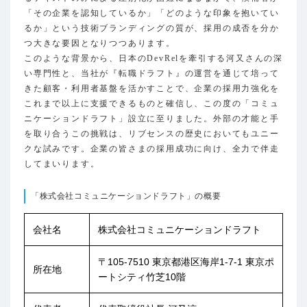
「その企業を認知しているか」「どのような印象を抱いてい
るか」という技術ブランディングの質が、採用の成否を分か
つ大きな要因となりつつあります。
このような背景から、日本のDevRelを牽引する河又さんの深
い専門性と、当社が『転職ドラフト』の運営を通じて培って
きた顧客・利用者基盤を活かすことで、企業の採用力強化を
これまで以上に支援できるものと確信し、この度の「コミュ
ニケーションドラフト」設立に至りました。外部の才能と手
を取り合うこの挑戦は、リブセンスの歴史においてもユニー
クな試みです。企業の皆さまの採用成功に向け、全力で伴走
してまいります。
「株式会社コミュニケーションドラフト」の概要
会社名
株式会社コミュニケーションドラフト
〒105-7510 東京都港区海岸1-7-1 東京ポ
所在地
ートシティ竹芝10階