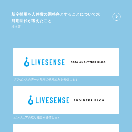
新卒採用を​人件費の​調整弁と​する​ことに​ついて​氷
河期世代が​考えた​こと
楠本匠
リブセンスのデータ活用の取り組みを発信します
エンジニアの取り組みを発信します