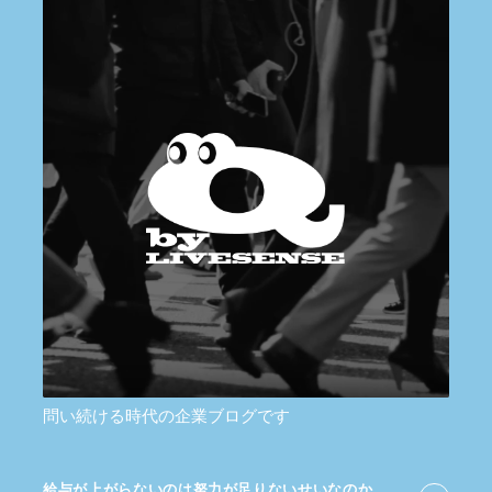
問い続ける時代の企業ブログです
給与が​上がらないのは​努力が​足りないせいなのか