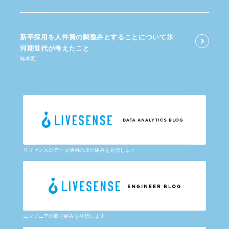
新卒採用を​人件費の​調整弁と​する​ことに​ついて​氷
河期世代が​考えた​こと
楠本匠
リブセンスのデータ活用の取り組みを発信します
エンジニアの取り組みを発信します