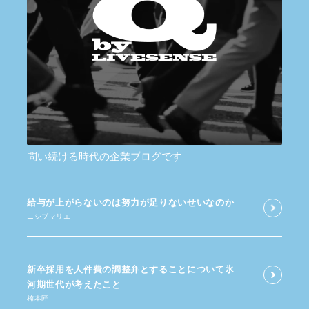
問い続ける時代の企業ブログです
給与が​上がらないのは​努力が​足りないせいなのか
ニシブマリエ
新卒採用を​人件費の​調整弁と​する​ことに​ついて​氷
河期世代が​考えた​こと
楠本匠