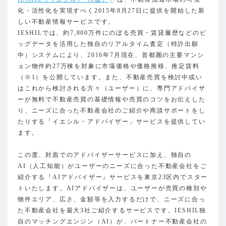
化・活性化を実現すべく2015年8月27日に提供を開始した新
しい不動産情報サービスです。
IESHILでは、約7,800万件にのぼる売買・賃貸履歴などのビ
ッグデータを活用した独自のリアルタイム査定（特許出願
中）システムにより、2016年7月現在、首都圏の主要マンシ
ョン物件約27万棟を対象に市場価格や価格推移、推定賃料
（※1）を公開しています。また、不動産売買を検討中或い
はこれから検討される方々（ユーザー）に、専門アドバイザ
ーが無料で不動産売買の基礎情報や売買のコツをお伝えした
り、ニーズに合った不動産会社のご紹介や商談サポートをし
たりする「イエシル・アドバイザー」サービスを提供してい
ます。
この度、対面でのアドバイザーサービスに加え、独自の
AI（人工知能）がユーザーのニーズに合った不動産会社をご
紹介する『AIアドバイザー』サービスを東京23区内でスター
トいたします。AIアドバイザーは、ユーザーが売買の種別や
物件エリア、広さ、金額等を入力するだけで、ニーズに合っ
た不動産会社を最大3社ご紹介するサービスです。IESHIL独
自のマッチングエンジン（AI）が、パートナー不動産会社の