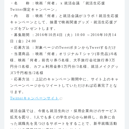
・名 称 ：映画「何者」 x 就活会議 「就活生応援
Twitter限定キャンペーン」
・内 容 ：映画「何者」と就活会議がコラボ！就活生応援
キャンペーンとして、抽選で映画関連グッズ・就活生応援グ
ッズをプレゼントします。
・募集期間 ：2016年10月4日（火）10:00 ～2016年10月14
日（金）24:00
・応募方法 ：対象ページのTweetボタンからTweetするだけ
・当選商品 ：映画「何者」オリジナルＴシャツ(非売品)/6名
様、映画「何者」前売り券/5名様、大手旅行会社旅行券3万
円分/1名様、カフェ利用金券1万円分/3名様、就活メイクグッ
ズ5千円相当/2名様
・応募方法 ：上記のキャンペーン期間中に、サイト上のキャ
ンペーンページからツイートしていただければ応募完了とな
ります。
Twitterキャンペーンサイト
就活会議では、今後も就活生向け・採用企業向けのサービス
拡充を図り、1人でも多くの学生が心から納得し、自身に合
った就職先を見つけるサポートをすることで、新卒就職活動