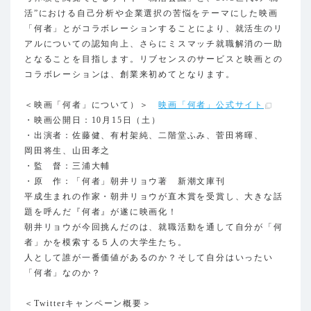
活”における自己分析や企業選択の苦悩をテーマにした映画
「何者」とがコラボレーションすることにより、就活生のリ
アルについての認知向上、さらにミスマッチ就職解消の一助
となることを目指します。リブセンスのサービスと映画との
コラボレーションは、創業来初めてとなります。
＜映画「何者」について）＞
映画「何者」公式サイト
・映画公開日：10月15日（土）
・出演者：佐藤健、有村架純、二階堂ふみ、菅田将暉、
岡田将生、山田孝之
・監 督：三浦大輔
・原 作：「何者」朝井リョウ著 新潮文庫刊
平成生まれの作家・朝井リョウが直木賞を受賞し、大きな話
題を呼んだ『何者』が遂に映画化！
朝井リョウが今回挑んだのは、就職活動を通して自分が「何
者」かを模索する５人の大学生たち。
人として誰が一番価値があるのか？そして自分はいったい
「何者」なのか？
＜Twitterキャンペーン概要＞