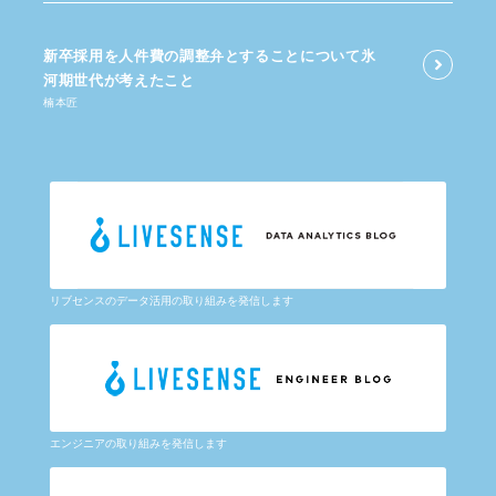
新卒採用を​人件費の​調整弁と​する​ことに​ついて​氷
河期世代が​考えた​こと
楠本匠
リブセンスのデータ活用の取り組みを発信します
エンジニアの取り組みを発信します