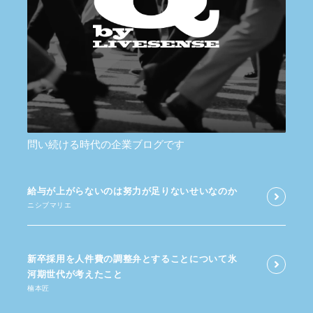
問い続ける時代の企業ブログです
給与が​上がらないのは​努力が​足りないせいなのか
ニシブマリエ
新卒採用を​人件費の​調整弁と​する​ことに​ついて​氷
河期世代が​考えた​こと
楠本匠